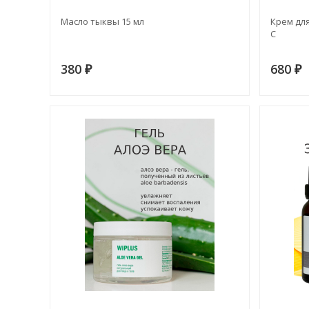
Масло тыквы 15 мл
Крем дл
С
380
680
₽
₽