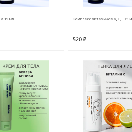
А 15 мл
Комплекс витаминов А, Е, F 15 
520
₽