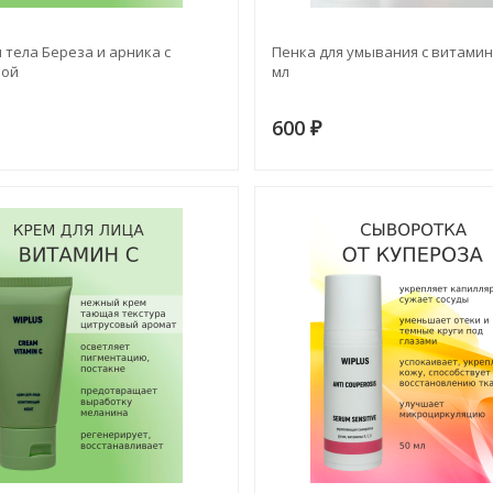
 тела Береза и арника с
Пенка для умывания с витамин
ной
мл
600
₽