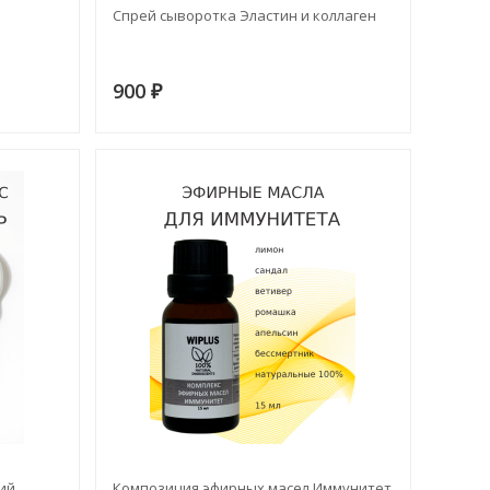
Спрей сыворотка Эластин и коллаген
900
₽
ий
Композиция эфирных масел Иммунитет