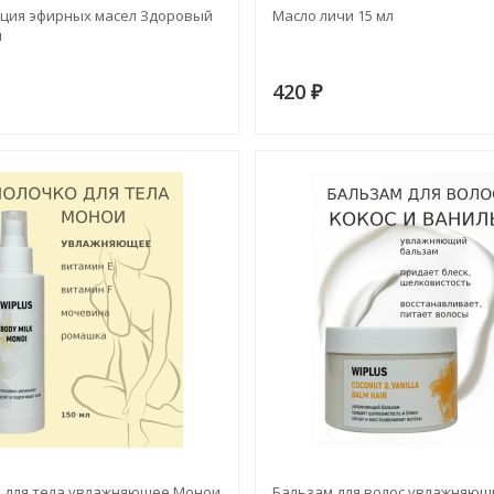
ция эфирных масел Здоровый
Масло личи 15 мл
л
420
₽
 для тела увлажняющее Монои
Бальзам для волос увлажняющ