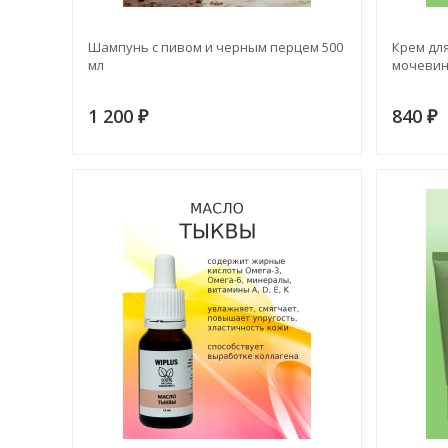
Шампунь с пивом и черным перцем 500
Крем для
мл
мочеви
1 200
840
₽
₽