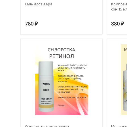
Гель алоэ вера
Компози
сон 15 м
780
880
₽
₽
Сыворотка с ретинолом
Молочко