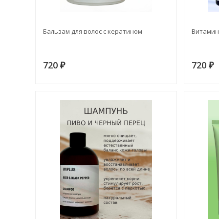
Бальзам для волос с кератином
Витамин 
720
720
₽
₽