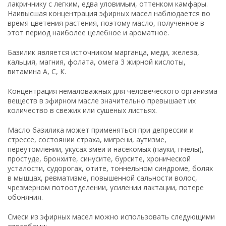
лакричнику с легким, едва уловимым, оттенком камфары.
Наивысшая концентрация эфирных масел наблюдается во
время цветения растения, поэтому масло, полученное в
этот период наиболее целебное и ароматное.
Базилик является источником марганца, меди, железа,
кальция, магния, фолата, омега 3 жирной кислоты,
витамина А, С, К.
Концентрация немаловажных для человеческого организма
веществ в эфирном масле значительно превышает их
количество в свежих или сушеных листьях.
Масло базилика может применяться при депрессии и
стрессе, состоянии страха, мигрени, аутизме,
переутомлении, укусах змеи и насекомых (пауки, пчелы),
простуде, бронхите, синусите, бурсите, хронической
усталости, судорогах, отите, тоннельном синдроме, болях
в мышцах, ревматизме, повышенной сальности волос,
чрезмерном потоотделении, усилении лактации, потере
обоняния.
Смеси из эфирных масел можно использовать следующими